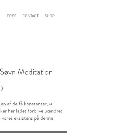
1
FREE
CONTACT
SHOP
Søvn Meditation
Price
0
 en af de få konstanter, vi
er har ladet forblive uændret
vores eksistens på denne
planet - og med god grund.
en meget stor del af det