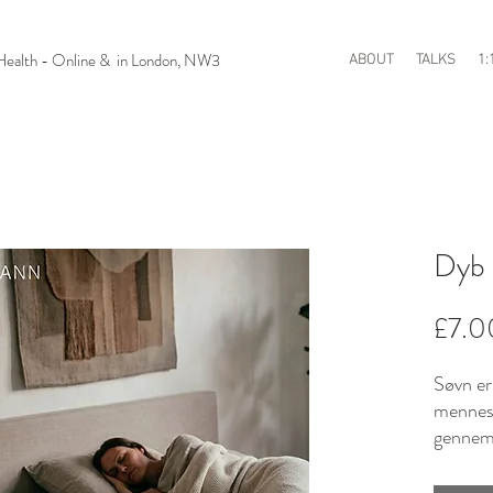
n Health - Online & in London, NW3
ABOUT
TALKS
1:
Dyb 
£7.0
Søvn er
mennesk
gennem 
smukke 
Det er 